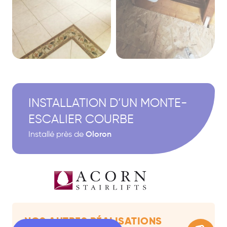
INSTALLATION D’UN MONTE-
ESCALIER COURBE
Installé près de
Oloron
NOS AUTRES RÉALISATIONS