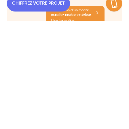
CHIFFREZ VOTRE PROJET
Installation d’un monte-
escalier courbe extérieur
Lire la suite
MONTE-ESCALIER
L’ENTREPRISE
NOS AGENCES
NOS AGENCES
TÉMOIGNAGES
NOS SHOWROOMS
RÉALISATIONS
PRENDRE RDV