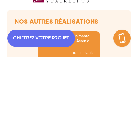
NOS AUTRES RÉALISATIONS
Installation d’un monte-
CHIFFREZ VOTRE PROJET
escalier courbe Acorn à
Lons
Lire la suite
Installation d’un monte-
escalier droit extérieur à
Lourdes
Lire la suite
MONTE-ESCALIER